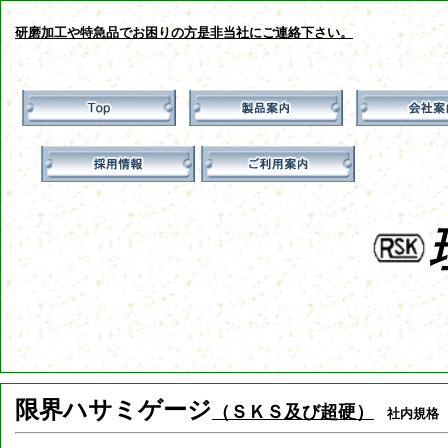
研磨加工や特急品でお困りの方是非当社にご連絡下さい。
限界ハサミゲージ
（ＳＫＳ及び超硬）
社内規格