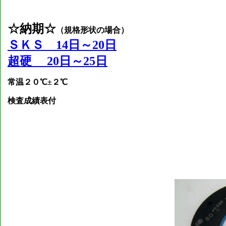
☆納期☆
（規格形状の場合）
ＳＫＳ 14日～20日
超硬 20日～25日
常温２０℃±２℃
検査成績表付